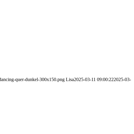
p-dancing-quer-dunkel-300x150.png
Lisa
2025-03-11 09:00:22
2025-03-