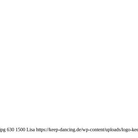
jpg
630
1500
Lisa
https://keep-dancing.de/wp-content/uploads/logo-k