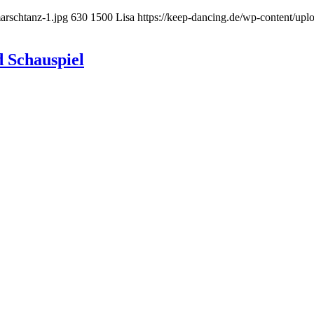
arschtanz-1.jpg
630
1500
Lisa
https://keep-dancing.de/wp-content/up
d Schauspiel