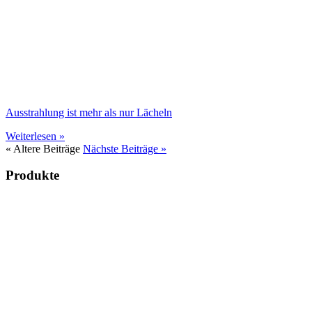
Ausstrahlung ist mehr als nur Lächeln
Weiterlesen »
« Altere Beiträge
Nächste Beiträge »
Produkte
Bücher & Planer
Onlinekurse
Geschenke & Merch
Socken
Angebote