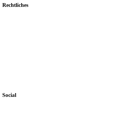
Rechtliches
Impressum
Allgemeine Geschäftsbedingungen
Datenschutz
Urheberrechtsnachweise
Zahlungsweisen
Widerruf
Versandt & Lieferung
Newsletter
Social
Instagram
YouTube
TikTok