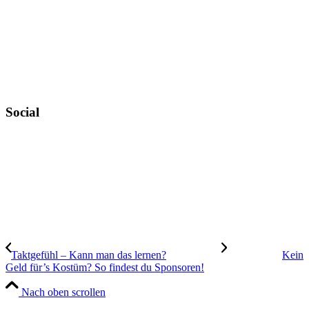
Zahlungsweisen
Widerruf
Versandt & Lieferung
Newsletter
Social
Instagram
YouTube
TikTok
Taktgefühl – Kann man das lernen?
Kein
Geld für’s Kostüm? So findest du Sponsoren!
Nach oben scrollen