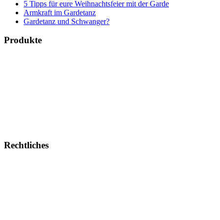
5 Tipps für eure Weihnachtsfeier mit der Garde
Armkraft im Gardetanz
Gardetanz und Schwanger?
Produkte
Bücher & Planer
Onlinekurse
Geschenke & Merch
Socken
Angebote
Rechtliches
Impressum
Allgemeine Geschäftsbedingungen
Datenschutz
Urheberrechtsnachweise