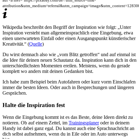
auf <a href="https://pixabay.com/de/?utm_source=link-
attribution&utm_medium=referral&utm_campaign=image&utm_content=12830
Wikipedia beschreibt den Begriff der Inspiration wie folgt: „Unter
Inspiration versteht man allgemeinsprachlich eine Eingebung, etwa
einen unerwarteten Einfall oder einen Ausgangspunkt künstlerischer
Kreativität.“ (
Quelle
)
Du wirst demnach also wie „vom Blitz getroffen“ und auf einmal ist
die Idee für deinen neuen Schautanz da. Inspiration kann dich in den
unterschiedlichsten Momenten ereilen. Meistens, wenn du gerade
komplett wo anders mit deinen Gedanken bist.
Ich habe zum Beispiel beim Autofahren oder kurz vorm Einschlafen
immer die besten Ideen. Oder auch in Besprechungen und längeren
Gesprächen.
Halte die Inspiration fest
Wenn die Eingebung kommt ist es das Beste, deine Ideen direkt zu
notieren. Ob auf einem Zettel, im
Trainingsplaner
oder in deinem
Handy ist dabei ganz egal. Du kannst auch eine Sprachnachricht an
dich selbst aufnehmen, wenn du in Eile oder im Auto unterwegs