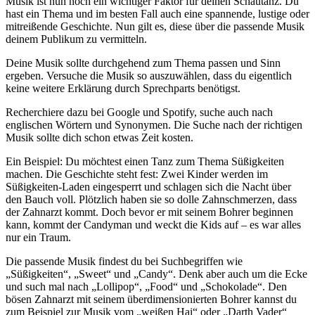
Musik ist nun noch ein wichtiger Faktor für deinen Schautanz. Du
hast ein Thema und im besten Fall auch eine spannende, lustige oder
mitreißende Geschichte. Nun gilt es, diese über die passende Musik
deinem Publikum zu vermitteln.
Deine Musik sollte durchgehend zum Thema passen und Sinn
ergeben. Versuche die Musik so auszuwählen, dass du eigentlich
keine weitere Erklärung durch Sprechparts benötigst.
Recherchiere dazu bei Google und Spotify, suche auch nach
englischen Wörtern und Synonymen. Die Suche nach der richtigen
Musik sollte dich schon etwas Zeit kosten.
Ein Beispiel: Du möchtest einen Tanz zum Thema Süßigkeiten
machen. Die Geschichte steht fest: Zwei Kinder werden im
Süßigkeiten-Laden eingesperrt und schlagen sich die Nacht über
den Bauch voll. Plötzlich haben sie so dolle Zahnschmerzen, dass
der Zahnarzt kommt. Doch bevor er mit seinem Bohrer beginnen
kann, kommt der Candyman und weckt die Kids auf – es war alles
nur ein Traum.
Die passende Musik findest du bei Suchbegriffen wie
„Süßigkeiten“, „Sweet“ und „Candy“. Denk aber auch um die Ecke
und such mal nach „Lollipop“, „Food“ und „Schokolade“. Den
bösen Zahnarzt mit seinem überdimensionierten Bohrer kannst du
zum Beispiel zur Musik vom „weißen Hai“ oder „Darth Vader“