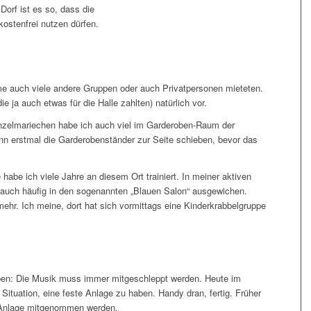
orf ist es so, dass die
ostenfrei nutzen dürfen.
e auch viele andere Gruppen oder auch Privatpersonen mieteten.
e ja auch etwas für die Halle zahlten) natürlich vor.
inzelmariechen habe ich auch viel im Garderoben-Raum der
ann erstmal die Garderobenständer zur Seite schieben, bevor das
abe ich viele Jahre an diesem Ort trainiert. In meiner aktiven
de auch häufig in den sogenannten „Blauen Salon“ ausgewichen.
ehr. Ich meine, dort hat sich vormittags eine Kinderkrabbelgruppe
ben: Die Musik muss immer mitgeschleppt werden. Heute im
 Situation, eine feste Anlage zu haben. Handy dran, fertig. Früher
 Anlage mitgenommen werden.