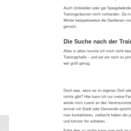
Auch Umkleiden oder gar Spiegelwände s
Trainingsräumen nicht vorhanden. Da ma
Winter beispielsweise die Gardienen v
genutzt.
Die Suche nach der Trai
Alles in allem konnte ich mich nicht b
Trainingshalle – und sei sie noch so p
war groß genug.
Doch was, wenn es im eigenen Dorf oder
nichts gibt? Hier kann ich nur meine Fan
würde mich zuerst an den Vereinsvorst
einmal mit Stadt oder Gemeinde sprich
man kontaktieren, vielleicht haben die 
und können ihn anbieten.
Wie die Stiefel wieder
Führt dies zu nichts kann man sich an d