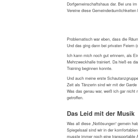
Dorfgemeinschaftshaus dar. Bei uns im D
Vereine diese Gemeinderäumlichkeiten k
Problematisch war eben, dass die Räum
Und das ging dann bei privaten Feiern (di
Ich kann mich noch gut erinnern, als E
Mehrzweckhalle trainiert. Da hieß es d
Training beginnen konnte.
Und auch meine erste Schautanzgruppe h
Zeit als Tänzerin sind wir mit der Gar
Was das genau war, weiß ich gar nicht m
getroffen.
Das Leid mit der Musik
Was all diese „Notlösungen“ gemein ha
Spiegelsaal sind wir in der komfortablen
musste immer noch eine transportable