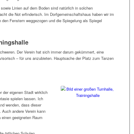
owie Linien auf dem Boden sind natürlich in solchen
cht die Not erfinderisch. Im Dorfgemeinschaftshaus haben wir im
on den Fenstern weggezogen und die Spiegelung als Spiegel
ningshalle
eschweren. Der Verein hat sich immer darum gekümmert, eine
rovisorisch – für uns anzubieten. Hauptsache der Platz zum Tanzen
 der eigenen Stadt wirklich
tasie spielen lassen. Ich
and wenden, dass dieser
t. Auch andere Verein kann
ja einen geeigneten Raum
ie örtlichen Schulen