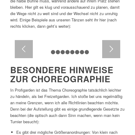
die halbe Bühne muss, während andere auf ihrem Platz stehen
bleiben. Hier gilt es klug und vorausschauend zu planen, damit
die Wege nicht zu weit sind und der Wechsel nicht zu unruhig
wird. Einige Beispiele aus unseren Tänzen seht ihr hier (nach
rechts klicken, dann geht’s weiter):
1
2
3
4
5
6
7
8
9
BESONDERE HINWEISE
ZUR CHOREOGRAPHIE
In Profigarden ist das Thema Choreographie tatsächlich leichter
zu händeln, als bei Freizeitgarden. Ich stoße bei uns regelmäßig
an meine Grenzen, wenn ich alle Richtlinien beachten möchte.
Denn bei der Aufstellung gibt es einige grundlegende Gesetzte zu
beachten (die optisch auch dann Sinn machen, wenn man kein
Turnier besucht):
Es gibt drei mögliche Größenanordnungen: Von klein nach