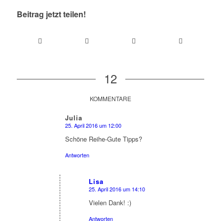
Beitrag jetzt teilen!
12
sagt:
sagt:
sagt:
sagt:
sagt:
sagt:
KOMMENTARE
Julia
25. April 2016 um 12:00
sagte:
Schöne Reihe-Gute Tipps?
Antworten
Lisa
25. April 2016 um 14:10
sagte:
Vielen Dank! :)
Antworten