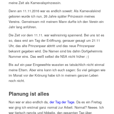
meine Zeit als Karnevalsprinzessin.
Denn am 11.11.2016 war es endlich soweit: Als Karnevalskind
geboren wurde ich nun, 26 Jahre später Prinzessin meines
Vereins. Gemeinsam mit meinem Mann durfte ich den Verein ein
Jahr lang anführen.
Die Zeit vor dem 11.11. war wahnsinnig spannend. Bei uns ist es
so, dass erst am Tag der Eröffnung, genauer gesagt um 21:11
Uhr, das alte Prinzenpaar abtritt und das neue Prinzenpaar
bekannt gegeben wird. Die Namen sind bis dahin Dorfgeheimnis
Nummer eins. Das weiß selbst die NSA nicht früher ;-)
Bis auf ein paar Eingeweihte wussten es tatsächlich nicht einmal
meine Eltern. Aber eins kann ich euch sagen: So viel gelogen wie
im Monat vor der Krönung habe ich in meinem ganzen Leben
noch nicht.
Planung ist alles
Nun war er also endlich da,
der Tag der Tage
. Da es ein Freitag
war ging ich erstmal ganz normal zur Arbeit. Normal? Neeee. Ich
war tierisch nervös und hibbelig, den gesamten Tag über.