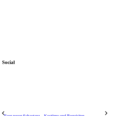
Datenschutz
Urheberrechtsnachweise
Zahlungsweisen
Widerruf
Versandt & Lieferung
Newsletter
Social
Instagram
YouTube
TikTok
Euer neuer Schautanz – Kostüme und Requisiten