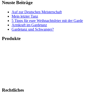
Neuste Beiträge
Auf zur Deutschen Meisterschaft
Mein letzter Tanz
5 Tipps für eure Weihnachtsfeier mit der Garde
Armkraft im Gardetanz
Gardetanz und Schwanger?
Produkte
Bücher & Planer
Onlinekurse
Geschenke & Merch
Socken
Angebote
Rechtliches
Impressum
Allgemeine Geschäftsbedingungen