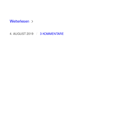
Weiterlesen
/
4. AUGUST 2019
3 KOMMENTARE
Produkte
Bücher & Planer
Onlinekurse
Geschenke & Merch
Socken