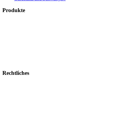
Produkte
Bücher & Planer
Onlinekurse
Geschenke & Merch
Socken
Angebote
Rechtliches
Impressum
Allgemeine Geschäftsbedingungen
Datenschutz
Urheberrechtsnachweise
Zahlungsweisen