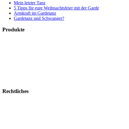
Mein letzter Tanz
5 Tipps für eure Weihnachtsfeier mit der Garde
Armkraft im Gardetanz
Gardetanz und Schwanger?
Produkte
Bücher & Planer
Onlinekurse
Geschenke & Merch
Socken
Angebote
Rechtliches
Impressum
Allgemeine Geschäftsbedingungen
Datenschutz