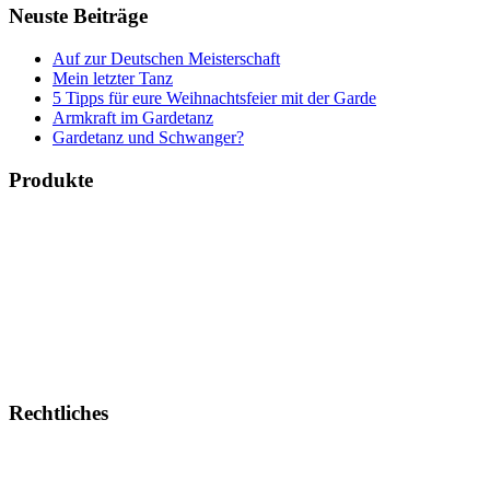
Neuste Beiträge
Auf zur Deutschen Meisterschaft
Mein letzter Tanz
5 Tipps für eure Weihnachtsfeier mit der Garde
Armkraft im Gardetanz
Gardetanz und Schwanger?
Produkte
Bücher & Planer
Onlinekurse
Geschenke & Merch
Socken
Angebote
Rechtliches
Impressum