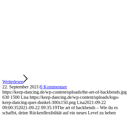
Weiterlesen
22. September 2021
/
0 Kommentare
https://keep-dancing.de/wp-content/uploads/the-art-of-backbends.jpg
630
1500
Lisa
https://keep-dancing.de/wp-content/uploads/logo-
keep-dancing-quer-dunkel-300x150.png
Lisa
2021-09-22
09:00:35
2021-09-22 09:35:19
The art of backbends – Wie du es
schaffst, deine Rückenflexibilität auf ein neues Level zu heben