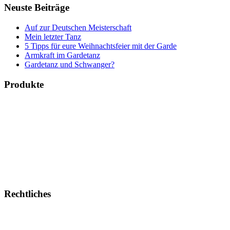
Neuste Beiträge
Auf zur Deutschen Meisterschaft
Mein letzter Tanz
5 Tipps für eure Weihnachtsfeier mit der Garde
Armkraft im Gardetanz
Gardetanz und Schwanger?
Produkte
Bücher & Planer
Onlinekurse
Geschenke & Merch
Socken
Angebote
Rechtliches
Impressum