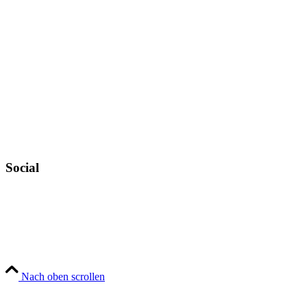
Allgemeine Geschäftsbedingungen
Datenschutz
Urheberrechtsnachweise
Zahlungsweisen
Widerruf
Versandt & Lieferung
Newsletter
Social
Instagram
YouTube
TikTok
Nach oben scrollen