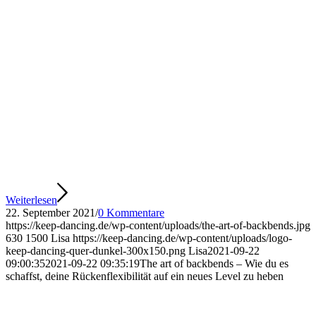
Weiterlesen
22. September 2021
/
0 Kommentare
https://keep-dancing.de/wp-content/uploads/the-art-of-backbends.jpg
630
1500
Lisa
https://keep-dancing.de/wp-content/uploads/logo-
keep-dancing-quer-dunkel-300x150.png
Lisa
2021-09-22
09:00:35
2021-09-22 09:35:19
The art of backbends – Wie du es
schaffst, deine Rückenflexibilität auf ein neues Level zu heben