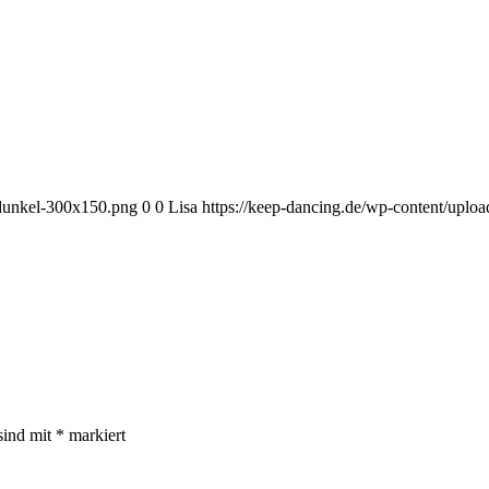
-dunkel-300x150.png
0
0
Lisa
https://keep-dancing.de/wp-content/uplo
sind mit
*
markiert