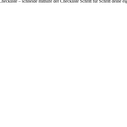
Checkliste – schneide mithilfe der Checkliste Schritt für Schritt deine