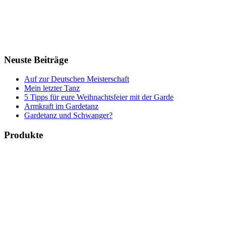
Neuste Beiträge
Auf zur Deutschen Meisterschaft
Mein letzter Tanz
5 Tipps für eure Weihnachtsfeier mit der Garde
Armkraft im Gardetanz
Gardetanz und Schwanger?
Produkte
Bücher & Planer
Onlinekurse
Geschenke & Merch
Socken
Angebote