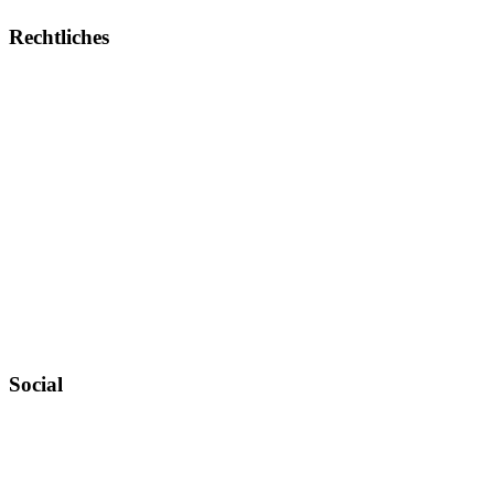
Rechtliches
Impressum
Allgemeine Geschäftsbedingungen
Datenschutz
Urheberrechtsnachweise
Zahlungsweisen
Widerruf
Versandt & Lieferung
Newsletter
Social
Instagram
YouTube