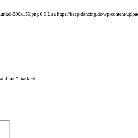
-dunkel-300x150.png
0
0
Lisa
https://keep-dancing.de/wp-content/uplo
sind mit
*
markiert