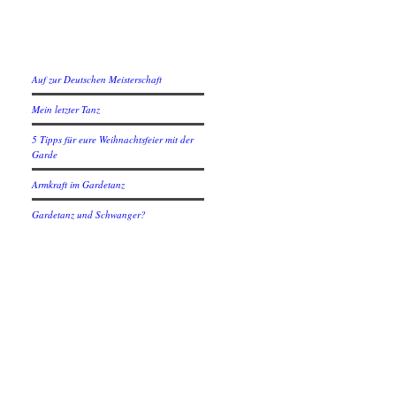
Neuste Beiträge
Auf zur Deutschen Meisterschaft
Mein letzter Tanz
5 Tipps für eure Weihnachtsfeier mit der
Garde
Armkraft im Gardetanz
Gardetanz und Schwanger?
Social
Instagram