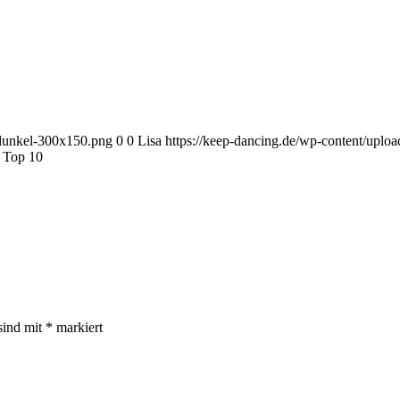
-dunkel-300x150.png
0
0
Lisa
https://keep-dancing.de/wp-content/uplo
 Top 10
sind mit
*
markiert