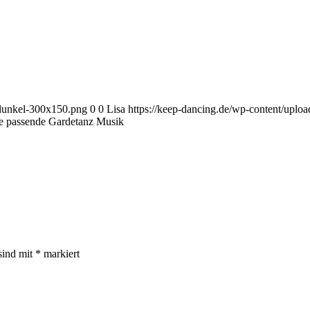
-dunkel-300x150.png
0
0
Lisa
https://keep-dancing.de/wp-content/uplo
die passende Gardetanz Musik
sind mit
*
markiert