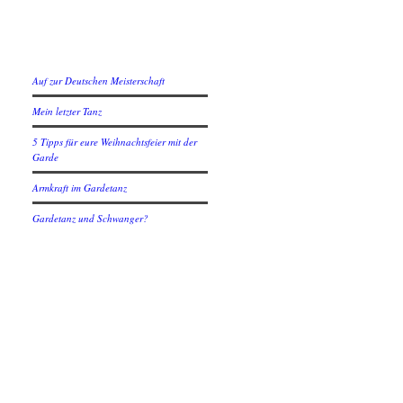
Neuste Beiträge
Auf zur Deutschen Meisterschaft
Mein letzter Tanz
5 Tipps für eure Weihnachtsfeier mit der
Garde
Armkraft im Gardetanz
Gardetanz und Schwanger?
Social
Instagram