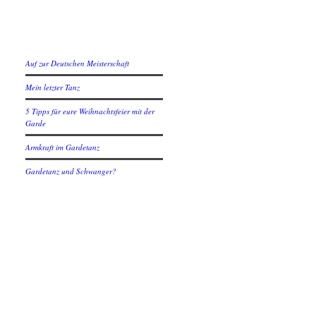
Neuste Beiträge
Auf zur Deutschen Meisterschaft
Mein letzter Tanz
5 Tipps für eure Weihnachtsfeier mit der
Garde
Armkraft im Gardetanz
Gardetanz und Schwanger?
Social
Instagram