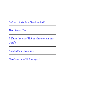
Neuste Beiträge
Auf zur Deutschen Meisterschaft
Mein letzter Tanz
5 Tipps für eure Weihnachtsfeier mit der
Garde
Armkraft im Gardetanz
Gardetanz und Schwanger?
Social
Instagram