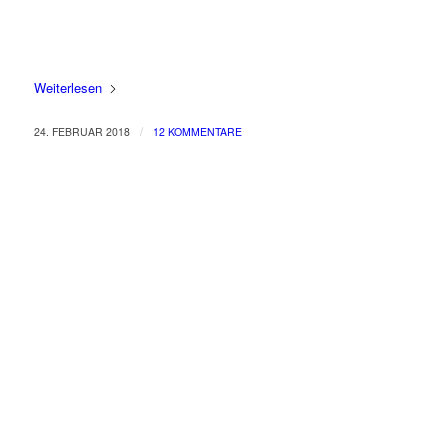
Weiterlesen
/
24. FEBRUAR 2018
12 KOMMENTARE
Produkte
Bücher & Planer
Onlinekurse
Geschenke & Merch