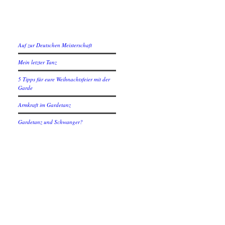
Neuste Beiträge
Auf zur Deutschen Meisterschaft
Mein letzter Tanz
5 Tipps für eure Weihnachtsfeier mit der
Garde
Armkraft im Gardetanz
Gardetanz und Schwanger?
Social
Instagram