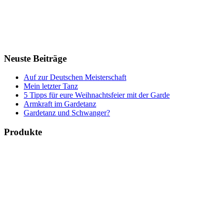
Neuste Beiträge
Auf zur Deutschen Meisterschaft
Mein letzter Tanz
5 Tipps für eure Weihnachtsfeier mit der Garde
Armkraft im Gardetanz
Gardetanz und Schwanger?
Produkte
Bücher & Planer
Onlinekurse
Geschenke & Merch
Socken
Angebote