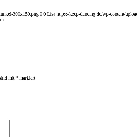
-dunkel-300x150.png
0
0
Lisa
https://keep-dancing.de/wp-content/uplo
am
sind mit
*
markiert