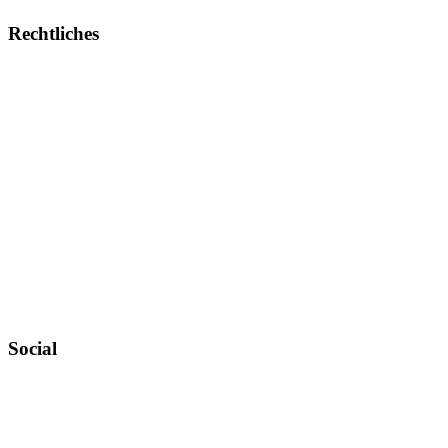
Rechtliches
Impressum
Allgemeine Geschäftsbedingungen
Datenschutz
Urheberrechtsnachweise
Zahlungsweisen
Widerruf
Versandt & Lieferung
Newsletter
Social
Instagram
YouTube