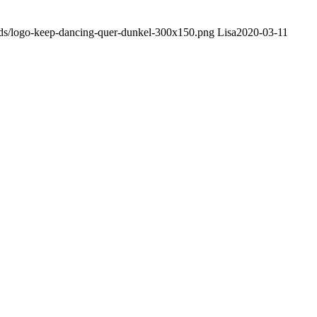
ads/logo-keep-dancing-quer-dunkel-300x150.png
Lisa
2020-03-11